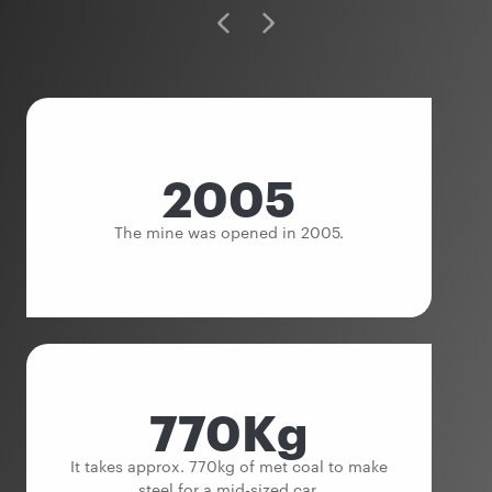
2005
The mine was opened in 2005.
770Kg
It takes approx. 770kg of met coal to make
steel for a mid-sized car.