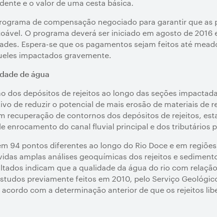
ente e o valor de uma cesta básica.
rograma de compensação negociado para garantir que as 
ável. O programa deverá ser iniciado em agosto de 2016 e 
ades. Espera-se que os pagamentos sejam feitos até mea
aqueles impactados gravemente.
idade de água
ão dos depósitos de rejeitos ao longo das seções impactada
o de reduzir o potencial de mais erosão de materiais de r
uem recuperação de contornos dos depósitos de rejeitos, es
e enrocamento do canal fluvial principal e dos tributários p
em 94 pontos diferentes ao longo do Rio Doce e em regiões
das amplas análises geoquímicas dos rejeitos e sedimentos
sultados indicam que a qualidade da água do rio com relaç
studos previamente feitos em 2010, pelo Serviço Geológico
 acordo com a determinação anterior de que os rejeitos lib