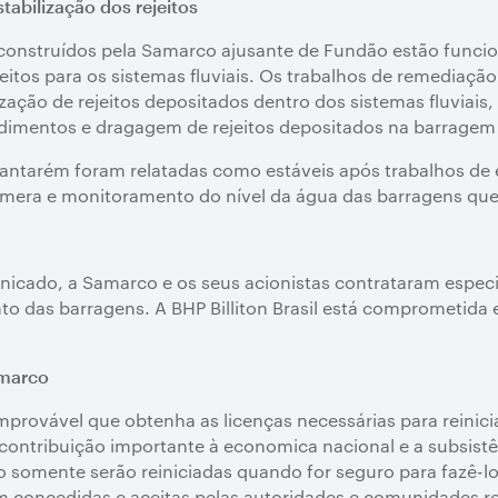
abilização dos rejeitos
 construídos pela Samarco ajusante de Fundão estão funci
itos para os sistemas fluviais. Os trabalhos de remediação
ização de rejeitos depositados dentro dos sistemas fluviai
sedimentos e dragagem de rejeitos depositados na barrage
antarém foram relatadas como estáveis após trabalhos de 
câmera e monitoramento do nível da água das barragens que
ado, a Samarco e os seus acionistas contrataram especial
o das barragens. A BHP Billiton Brasil está comprometida
amarco
provável que obtenha as licenças necessárias para reinici
 contribuição importante à economica nacional e a subsistê
somente serão reiniciadas quando for seguro para fazê-lo
m concedidas e aceitas pelas autoridades e comunidades re