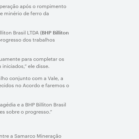
ecuperação após o rompimento
 minério de ferro da
liton Brasil LTDA (
BHP Billiton
progresso dos trabalhos
uamente para completar os
niciados,” ele disse.
alho conjunto com a Vale, a
ecidos no Acordo e faremos o
édia e a BHP Billiton Brasil
es sobre o progresso.”
entre a Samarco Mineração