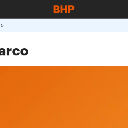
 5
arco