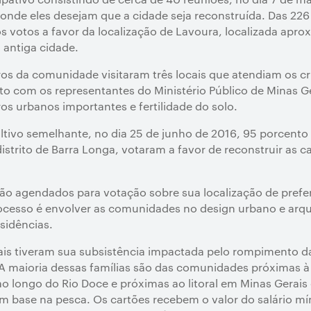
onde eles desejam que a cidade seja reconstruída. Das 226
 votos a favor da localização de Lavoura, localizada apr
 antiga cidade.
os da comunidade visitaram três locais que atendiam os cr
 com os representantes do Ministério Público de Minas Ger
os urbanos importantes e fertilidade do solo.
tivo semelhante, no dia 25 de junho de 2016, 95 porcent
strito de Barra Longa, votaram a favor de reconstruir as ca
ão agendados para votação sobre sua localização de preferê
ocesso é envolver as comunidades no design urbano e arq
sidências.
uais tiveram sua subsistência impactada pelo rompimento 
. A maioria dessas famílias são das comunidades próximas 
 longo do Rio Doce e próximas ao litoral em Minas Gerais e
base na pesca. Os cartões recebem o valor do salário mín