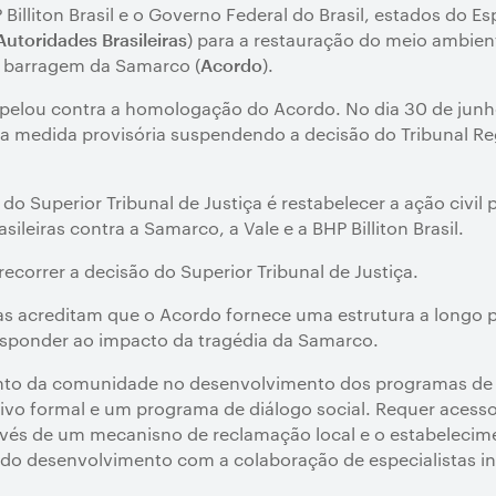
P Billiton Brasil e o Governo Federal do Brasil, estados do E
) para a restauração do meio ambie
Autoridades Brasileiras
 barragem da Samarco (
).
Acordo
 apelou contra a homologação do Acordo. No dia 30 de junho
ma medida provisória suspendendo a decisão do Tribunal Re
do Superior Tribunal de Justiça é restabelecer a ação civil
sileiras contra a Samarco, a Vale e a BHP Billiton Brasil.
 recorrer a decisão do Superior Tribunal de Justiça.
as acreditam que o Acordo fornece uma estrutura a longo p
responder ao impacto da tragédia da Samarco.
ento da comunidade no desenvolvimento dos programas d
ivo formal e um programa de diálogo social. Requer aces
avés de um mecanisno de reclamação local e o estabelecim
ndo desenvolvimento com a colaboração de especialistas in