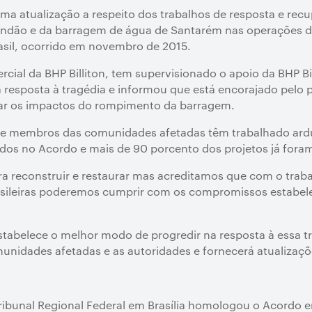
 uma atualização a respeito dos trabalhos de resposta e r
undão e da barragem de água de Santarém nas operações de
sil, ocorrido em novembro de 2015.
rcial da BHP Billiton, tem supervisionado o apoio da BHP Bil
 resposta à tragédia e informou que está encorajado pelo 
rar os impactos do rompimento da barragem.
 e membros das comunidades afetadas têm trabalhado ard
dos no Acordo e mais de 90 porcento dos projetos já foram i
ara reconstruir e restaurar mas acreditamos que com o trab
asileiras poderemos cumprir com os compromissos estabel
abelece o melhor modo de progredir na resposta à essa trag
munidades afetadas e as autoridades e fornecerá atualizaçõ
Tribunal Regional Federal em Brasília homologou o Acordo 