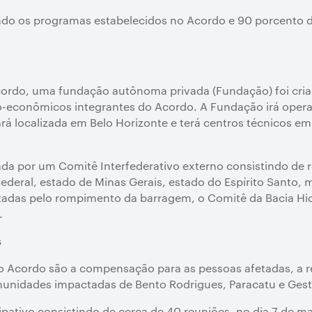
do os programas estabelecidos no Acordo e 90 porcento d
ordo, uma fundação autônoma privada (Fundação) foi cria
-econômicos integrantes do Acordo. A Fundação irá operar
á localizada em Belo Horizonte e terá centros técnicos em
da por um Comitê Interfederativo externo consistindo de r
deral, estado de Minas Gerais, estado do Espírito Santo, 
ctadas pelo rompimento da barragem, o Comitê da Bacia Hid
.
s
o Acordo são a compensação para as pessoas afetadas, a r
munidades impactadas de Bento Rodrigues, Paracatu e Gest
pativo consistindo de cerca de 40 reuniões, no dia 7 de 