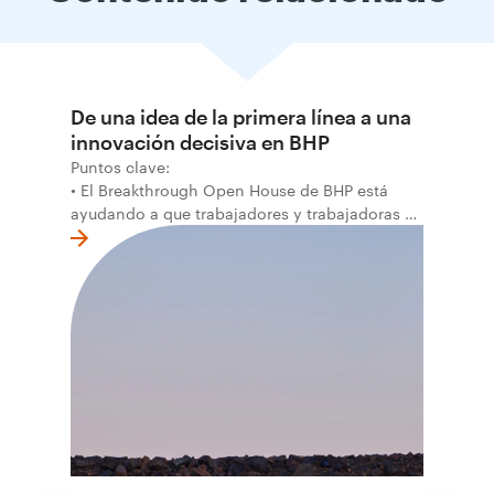
De una idea de la primera línea a una
innovación decisiva en BHP
Puntos clave:
• El Breakthrough Open House de BHP está
ayudando a que trabajadores y trabajadoras de
la primera línea conviertan ideas prácticas en
soluciones probadas que pueden hacer el
trabajo más seguro, inteligente y productivo.
• El primer programa interno de innovación
recibió cerca de 1.000 postulaciones de
distintas áreas de BHP, con 4 equipos
ganadores seleccionados para desarrollar
proyectos de prueba de concepto.
• Las innovaciones incluyen monitoreo de
seguridad vial con inteligencia artificial,
mantenimiento robótico, limpieza submarina y
tecnología automatizada para fundiciones.