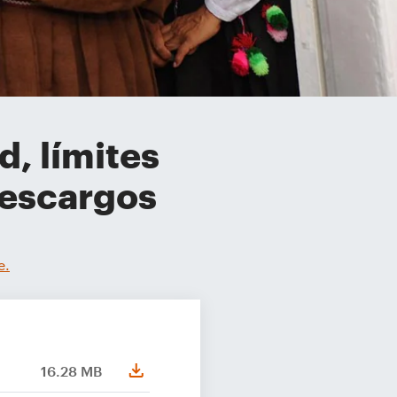
d, límites
descargos
e.
16.28 MB