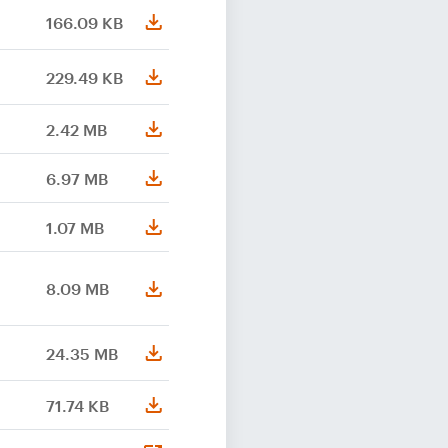
166.09 KB
229.49 KB
2.42 MB
6.97 MB
1.07 MB
8.09 MB
24.35 MB
71.74 KB