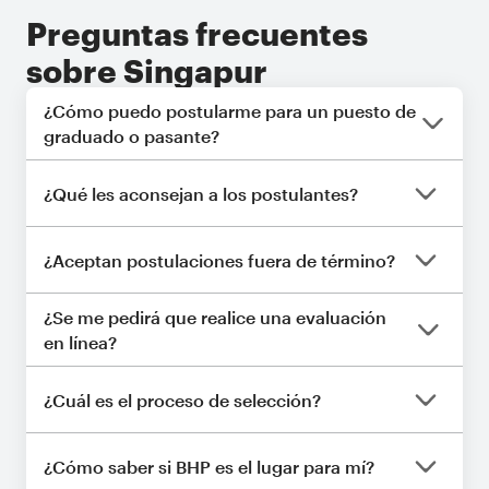
Preguntas frecuentes
sobre Singapur
¿Cómo puedo postularme para un puesto de
graduado o pasante?
Deberá presentar su postulación en línea
enviando su currículum y completando
¿Qué les aconsejan a los postulantes?
nuestro formulario de postulación.
Pídale a alguien que revise su currículum
antes de enviarlo para evitar errores
¿Aceptan postulaciones fuera de término?
ortográficos o tipográficos. No se
Sabemos que la vida puede ser muy
preocupe por la carta de presentación, no
¿Se me pedirá que realice una evaluación
ajetreada, pero es necesario que presente
la necesitamos.
en línea?
la postulación a tiempo. No se aceptan
postulaciones fuera de término o por
Los candidatos que reúnan las
escrito.
condiciones necesarias deberán realizar
¿Cuál es el proceso de selección?
una evaluación en línea. Sabemos que las
Postulación en línea
evaluaciones pueden ser estresantes, pero
Evaluación en línea
¿Cómo saber si BHP es el lugar para mí?
no olvide relajarse y prepararse para no