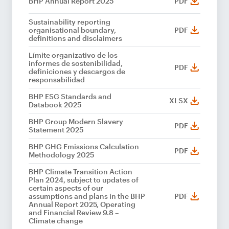
BHP Annual Report 2025
PDF
Sustainability reporting
organisational boundary,
PDF
definitions and disclaimers
Límite organizativo de los
informes de sostenibilidad,
PDF
definiciones y descargos de
responsabilidad
BHP ESG Standards and
XLSX
Databook 2025
BHP Group Modern Slavery
PDF
Statement 2025
BHP GHG Emissions Calculation
PDF
Methodology 2025
BHP Climate Transition Action
Plan 2024, subject to updates of
certain aspects of our
assumptions and plans in the BHP
PDF
Annual Report 2025, Operating
and Financial Review 9.8 –
Climate change