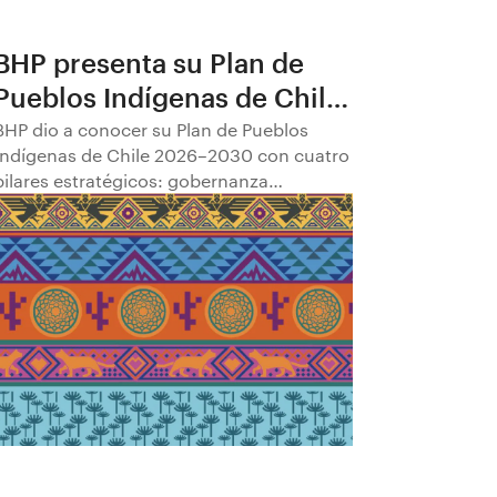
BHP presenta su Plan de
Pueblos Indígenas de Chile
2026–2030
BHP dio a conocer su Plan de Pueblos
Indígenas de Chile 2026–2030 con cuatro
pilares estratégicos: gobernanza
comunitaria; transparencia y
participación; empleabilidad y
empoderamiento económico; y
fortalecimiento del patrimonio cultural.