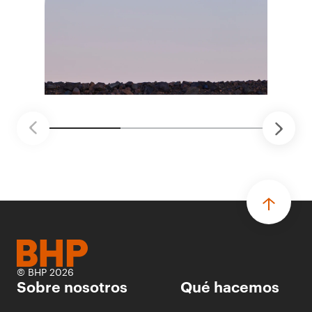
recibió cerca de 1.000 postulaciones de
distintas áreas de BHP, con 4 equipos
ganadores seleccionados para desarrollar
proyectos de prueba de concepto.
• Las innovaciones incluyen monitoreo de
seguridad vial con inteligencia artificial,
mantenimiento robótico, limpieza submarina y
tecnología automatizada para fundiciones.
© BHP 2026
Sobre nosotros
Qué hacemos