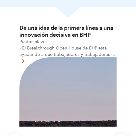
De una idea de la primera línea a una
innovación decisiva en BHP
Puntos clave:
• El Breakthrough Open House de BHP está
ayudando a que trabajadores y trabajadoras de
la primera línea conviertan ideas prácticas en
soluciones probadas que pueden hacer el
trabajo más seguro, inteligente y productivo.
• El primer programa interno de innovación
recibió cerca de 1.000 postulaciones de
distintas áreas de BHP, con 4 equipos
ganadores seleccionados para desarrollar
proyectos de prueba de concepto.
• Las innovaciones incluyen monitoreo de
seguridad vial con inteligencia artificial,
mantenimiento robótico, limpieza submarina y
tecnología automatizada para fundiciones.