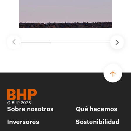
ganadores seleccionados para desarrollar
proyectos de prueba de concepto.
• Las innovaciones incluyen monitoreo de
seguridad vial con inteligencia artificial,
mantenimiento robótico, limpieza submarina y
tecnología automatizada para fundiciones.
© BHP 2026
Sobre nosotros
Qué hacemos
Inversores
Sostenibilidad