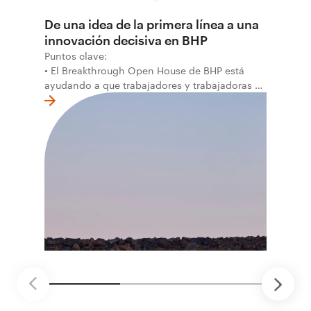
De una idea de la primera línea a una
innovación decisiva en BHP
Puntos clave:
• El Breakthrough Open House de BHP está
ayudando a que trabajadores y trabajadoras de
la primera línea conviertan ideas prácticas en
soluciones probadas que pueden hacer el
trabajo más seguro, inteligente y productivo.
• El primer programa interno de innovación
recibió cerca de 1.000 postulaciones de
distintas áreas de BHP, con 4 equipos
ganadores seleccionados para desarrollar
proyectos de prueba de concepto.
• Las innovaciones incluyen monitoreo de
seguridad vial con inteligencia artificial,
mantenimiento robótico, limpieza submarina y
tecnología automatizada para fundiciones.