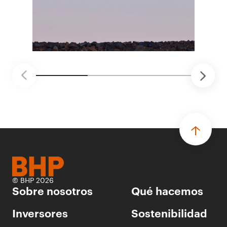
ganadores seleccionados para desarrollar
proyectos de prueba de concepto.
• Las innovaciones incluyen monitoreo de
seguridad vial con inteligencia artificial,
mantenimiento robótico, limpieza submarina y
tecnología automatizada para fundiciones.
© BHP 2026
Sobre nosotros
Qué hacemos
Inversores
Sostenibilidad