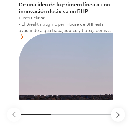
De una idea de la primera línea a una
innovación decisiva en BHP
Puntos clave:
• El Breakthrough Open House de BHP está
ayudando a que trabajadores y trabajadoras de
la primera línea conviertan ideas prácticas en
soluciones probadas que pueden hacer el
trabajo más seguro, inteligente y productivo.
• El primer programa interno de innovación
recibió cerca de 1.000 postulaciones de
distintas áreas de BHP, con 4 equipos
ganadores seleccionados para desarrollar
proyectos de prueba de concepto.
• Las innovaciones incluyen monitoreo de
seguridad vial con inteligencia artificial,
mantenimiento robótico, limpieza submarina y
tecnología automatizada para fundiciones.