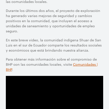
las comunidades locales.
Durante los últimos dos años, el proyecto de exploración
ha generado varias mejoras de seguridad y cambios
positivos en la comunidad, que incluyen el acceso a
unidades de saneamiento y oportunidades de empleo
seguro.
En este breve video, la comunidad indígena Shuar de San
Luis en el sur de Ecuador comparte los resultados sociales
y económicos que está brindando nuestra alianza.
Para obtener más información sobre el compromiso de
BHP con las comunidades locales, visite
Comunidades |
BHP
.