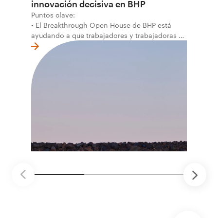
innovación decisiva en BHP
Puntos clave:
• El Breakthrough Open House de BHP está
ayudando a que trabajadores y trabajadoras de
la primera línea conviertan ideas prácticas en
soluciones probadas que pueden hacer el
trabajo más seguro, inteligente y productivo.
• El primer programa interno de innovación
recibió cerca de 1.000 postulaciones de
distintas áreas de BHP, con 4 equipos
ganadores seleccionados para desarrollar
proyectos de prueba de concepto.
• Las innovaciones incluyen monitoreo de
seguridad vial con inteligencia artificial,
mantenimiento robótico, limpieza submarina y
tecnología automatizada para fundiciones.