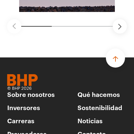
seguridad vial con inteligencia artificial,
mantenimiento robótico, limpieza submarina y
tecnología automatizada para fundiciones.
© BHP 2026
Sobre nosotros
Qué hacemos
Inversores
Sostenibilidad
Carreras
Noticias
Proveedores
Contacto