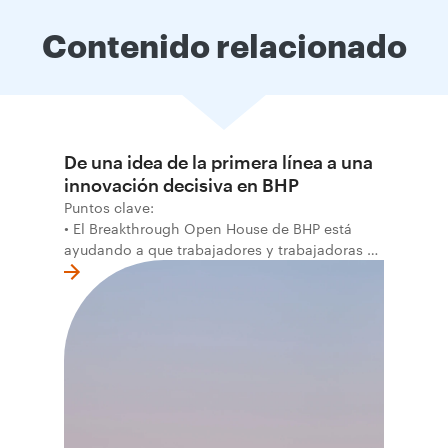
Contenido relacionado
De una idea de la primera línea a una
innovación decisiva en BHP
Puntos clave:
• El Breakthrough Open House de BHP está
ayudando a que trabajadores y trabajadoras de
la primera línea conviertan ideas prácticas en
soluciones probadas que pueden hacer el
trabajo más seguro, inteligente y productivo.
• El primer programa interno de innovación
recibió cerca de 1.000 postulaciones de
distintas áreas de BHP, con 4 equipos
ganadores seleccionados para desarrollar
proyectos de prueba de concepto.
• Las innovaciones incluyen monitoreo de