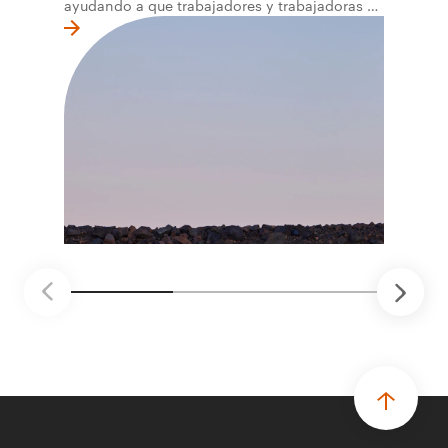
ayudando a que trabajadores y trabajadoras de
la primera línea conviertan ideas prácticas en
soluciones probadas que pueden hacer el
trabajo más seguro, inteligente y productivo.
• El primer programa interno de innovación
recibió cerca de 1.000 postulaciones de
distintas áreas de BHP, con 4 equipos
ganadores seleccionados para desarrollar
proyectos de prueba de concepto.
• Las innovaciones incluyen monitoreo de
seguridad vial con inteligencia artificial,
mantenimiento robótico, limpieza submarina y
tecnología automatizada para fundiciones.