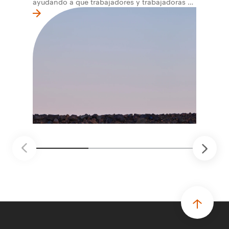
ayudando a que trabajadores y trabajadoras de
la primera línea conviertan ideas prácticas en
soluciones probadas que pueden hacer el
trabajo más seguro, inteligente y productivo.
• El primer programa interno de innovación
recibió cerca de 1.000 postulaciones de
distintas áreas de BHP, con 4 equipos
ganadores seleccionados para desarrollar
proyectos de prueba de concepto.
• Las innovaciones incluyen monitoreo de
seguridad vial con inteligencia artificial,
mantenimiento robótico, limpieza submarina y
tecnología automatizada para fundiciones.