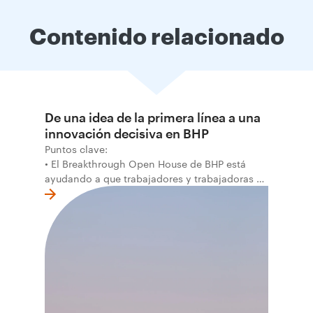
Contenido relacionado
De una idea de la primera línea a una
innovación decisiva en BHP
Puntos clave:
• El Breakthrough Open House de BHP está
ayudando a que trabajadores y trabajadoras de
la primera línea conviertan ideas prácticas en
soluciones probadas que pueden hacer el
trabajo más seguro, inteligente y productivo.
• El primer programa interno de innovación
recibió cerca de 1.000 postulaciones de
distintas áreas de BHP, con 4 equipos
ganadores seleccionados para desarrollar
proyectos de prueba de concepto.
• Las innovaciones incluyen monitoreo de