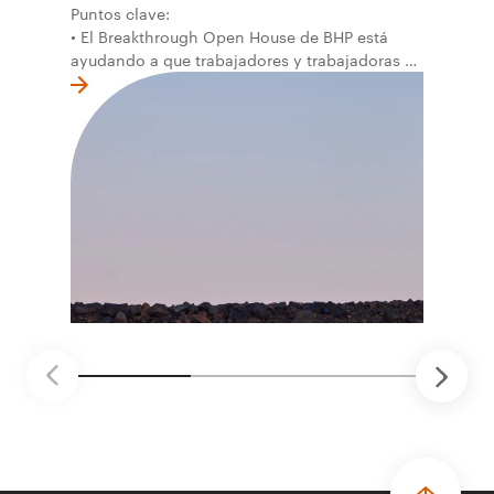
Puntos clave:
• El Breakthrough Open House de BHP está
ayudando a que trabajadores y trabajadoras de
la primera línea conviertan ideas prácticas en
soluciones probadas que pueden hacer el
trabajo más seguro, inteligente y productivo.
• El primer programa interno de innovación
recibió cerca de 1.000 postulaciones de
distintas áreas de BHP, con 4 equipos
ganadores seleccionados para desarrollar
proyectos de prueba de concepto.
• Las innovaciones incluyen monitoreo de
seguridad vial con inteligencia artificial,
mantenimiento robótico, limpieza submarina y
tecnología automatizada para fundiciones.