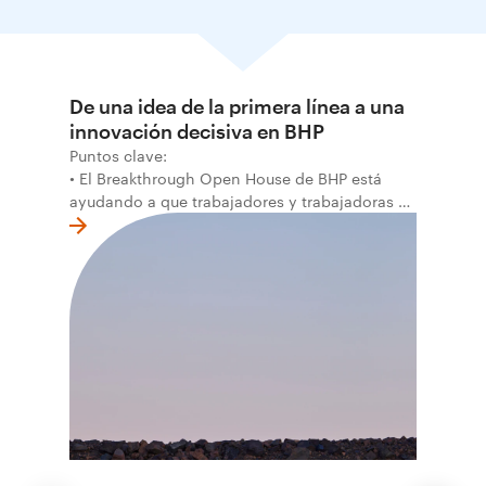
De una idea de la primera línea a una
innovación decisiva en BHP
Puntos clave:
• El Breakthrough Open House de BHP está
ayudando a que trabajadores y trabajadoras de
la primera línea conviertan ideas prácticas en
soluciones probadas que pueden hacer el
trabajo más seguro, inteligente y productivo.
• El primer programa interno de innovación
recibió cerca de 1.000 postulaciones de
distintas áreas de BHP, con 4 equipos
ganadores seleccionados para desarrollar
proyectos de prueba de concepto.
• Las innovaciones incluyen monitoreo de
seguridad vial con inteligencia artificial,
mantenimiento robótico, limpieza submarina y
tecnología automatizada para fundiciones.