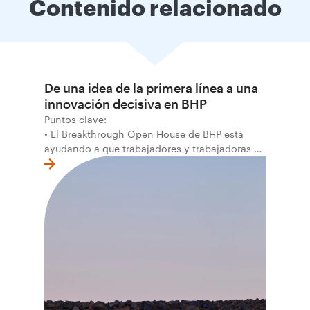
Contenido relacionado
De una idea de la primera línea a una
innovación decisiva en BHP
Puntos clave:
• El Breakthrough Open House de BHP está
ayudando a que trabajadores y trabajadoras de
la primera línea conviertan ideas prácticas en
soluciones probadas que pueden hacer el
trabajo más seguro, inteligente y productivo.
• El primer programa interno de innovación
recibió cerca de 1.000 postulaciones de
distintas áreas de BHP, con 4 equipos
ganadores seleccionados para desarrollar
proyectos de prueba de concepto.
• Las innovaciones incluyen monitoreo de
seguridad vial con inteligencia artificial,
mantenimiento robótico, limpieza submarina y