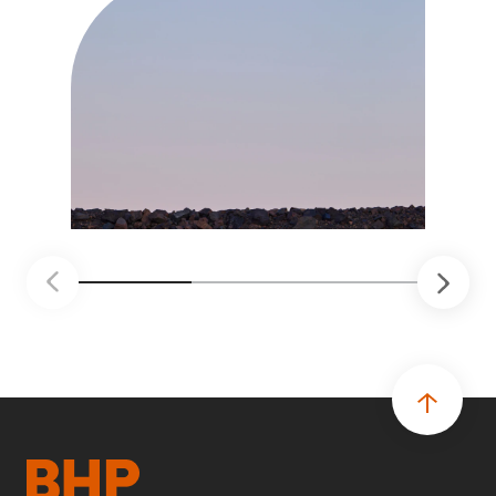
soluciones probadas que pueden hacer el
trabajo más seguro, inteligente y productivo.
• El primer programa interno de innovación
recibió cerca de 1.000 postulaciones de
distintas áreas de BHP, con 4 equipos
ganadores seleccionados para desarrollar
proyectos de prueba de concepto.
• Las innovaciones incluyen monitoreo de
seguridad vial con inteligencia artificial,
mantenimiento robótico, limpieza submarina y
tecnología automatizada para fundiciones.