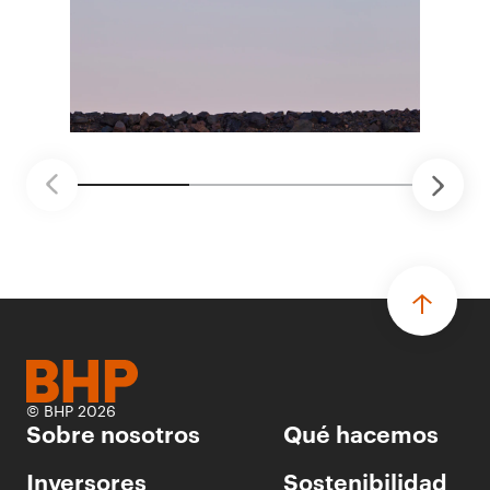
distintas áreas de BHP, con 4 equipos
ganadores seleccionados para desarrollar
proyectos de prueba de concepto.
• Las innovaciones incluyen monitoreo de
seguridad vial con inteligencia artificial,
mantenimiento robótico, limpieza submarina y
tecnología automatizada para fundiciones.
© BHP 2026
Sobre nosotros
Qué hacemos
Inversores
Sostenibilidad