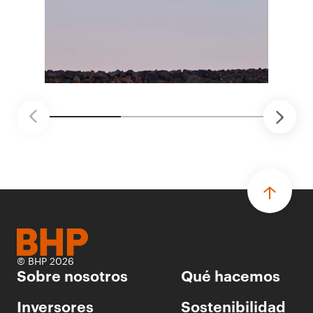
distintas áreas de BHP, con 4 equipos
ganadores seleccionados para desarrollar
proyectos de prueba de concepto.
• Las innovaciones incluyen monitoreo de
seguridad vial con inteligencia artificial,
mantenimiento robótico, limpieza submarina y
tecnología automatizada para fundiciones.
© BHP 2026
Sobre nosotros
Qué hacemos
Inversores
Sostenibilidad