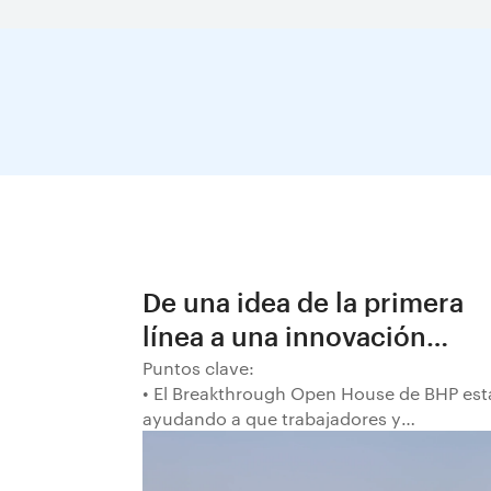
De una idea de la primera
línea a una innovación
decisiva en BHP
Puntos clave:
• El Breakthrough Open House de BHP est
ayudando a que trabajadores y
trabajadoras de la primera línea
conviertan ideas prácticas en soluciones