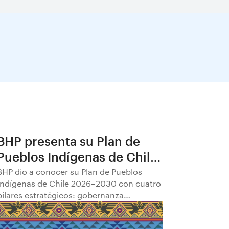
BHP presenta su Plan de
Pueblos Indígenas de Chile
2026–2030
BHP dio a conocer su Plan de Pueblos
Indígenas de Chile 2026–2030 con cuatro
pilares estratégicos: gobernanza
comunitaria; transparencia y
participación; empleabilidad y