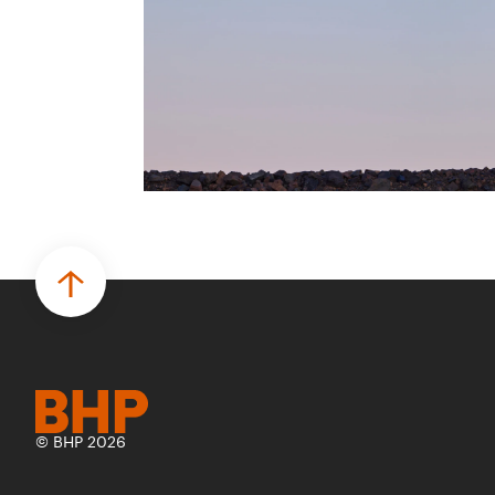
probadas que pueden hacer el trabajo
más seguro, inteligente y productivo.
• El primer programa interno de
innovación recibió cerca de 1.000
postulaciones de distintas áreas de BHP,
con 4 equipos ganadores seleccionados
para desarrollar proyectos de prueba de
concepto.
• Las innovaciones incluyen monitoreo de
seguridad vial con inteligencia artificial,
mantenimiento robótico, limpieza
submarina y tecnología automatizada
para fundiciones.
© BHP 2026